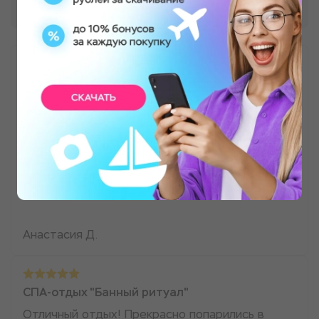
СПА-отдых "Банный ритуал"
Отличное место для тех, кто хочет отдохнуть
от городской суеты, от быта, и иногда от
детей 😊😉 ну или просто расслабиться!
Релакс программы, коррекция фигуры, парение
в бане! То что нужно каждой девушке и маме ❤️
Всем всем! Обязательно к посещению 😉😉😉
Анастасия Д.
СПА-отдых "Банный ритуал"
Отличный отдых! Прекрасно попарились в