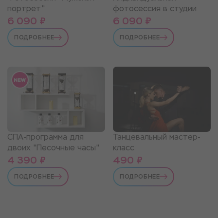
портрет"
фотосессия в студии
6 090 ₽
6 090 ₽
ПОДРОБНЕЕ
ПОДРОБНЕЕ
СПА-программа для
Танцевальный мастер-
двоих "Песочные часы"
класс
4 390 ₽
490 ₽
ПОДРОБНЕЕ
ПОДРОБНЕЕ