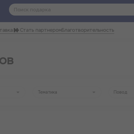
тавка
Стать партнером
Благотворительность
ов
Тематика
Повод