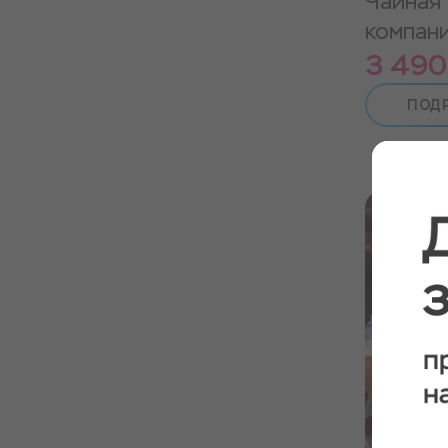
Чайная
компан
3 490
ПОД