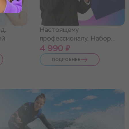
д.
Настоящему
ий
профессионалу. Набор
впечатлений
4 990 ₽
ПОДРОБНЕЕ