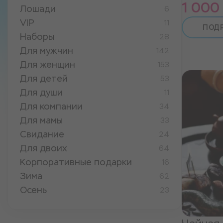
1 000
Лошади
6
VIP
11
ПОД
Наборы
28
Для мужчин
142
Для женщин
153
Для детей
53
Для души
11
Для компании
34
Для мамы
33
Свидание
24
Для двоих
64
Корпоративные подарки
16
Зима
62
Осень
23