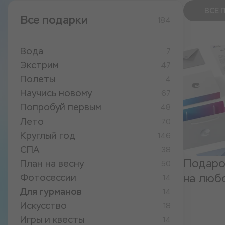
ВСЕ 
Все подарки
184
Вода
7
Экстрим
47
Полеты
4
Научись новому
67
Попробуй первым
48
Лето
70
Круглый год
146
СПА
38
Подаро
План на весну
50
на люб
Фотосессии
14
Для гурманов
14
Искусство
18
Игры и квесты
14