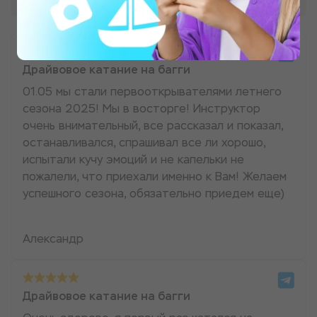
Драйвовое катание на багги
01.05 мы стали первооткрывателями летнего
сезона 2025! Мы в восторге! Инструктор
очень внимательный, все рассказал и показал,
останавливался, спрашивал все ли хорошо,
испытали кучу эмоций и не капельки не
пожалели, что приехали именно к Вам! Желаем
успешного сезона, обязательно приедем еще)
Александр
Драйвовое катание на багги