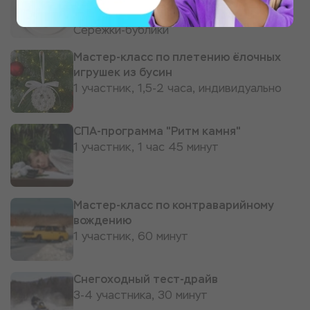
1 участник, 1,5-2 часа, в группе,
Сережки-бублики
Мастер-класс по плетению ёлочных
игрушек из бусин
1 участник, 1,5-2 часа, индивидуально
СПА-программа "Ритм камня"
1 участник, 1 час 45 минут
Мастер-класс по контраварийному
вождению
1 участник, 60 минут
Снегоходный тест-драйв
3-4 участника, 30 минут