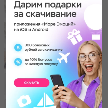
бисера
1 участник, 2-3 часа, индивидуально
Мастер-класс по созданию чокера из
бисера
1 участник, 2-3 часа, в группе
Массаж на выбор
1 участник, 90 минут
Мастер-класс по плетению сережек из
японского бисера
1 участник, 1,5-2 часа, индивидуально,
Сережки-бублики
Мастер-класс по плетению сережек из
японского бисера