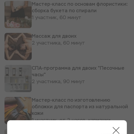
Мастер-класс по основам флористики:
сборка букета по спирали
1 участник, 60 минут
Массаж для двоих
2 участника, 60 минут
СПА-программа для двоих "Песочные
часы"
2 участника, 90 минут
Мастер-класс по изготовлению
обложки для паспорта из натуральной
кожи
1 участник, от 2 часов, кармашки
Мастер-класс по созданию чокера из